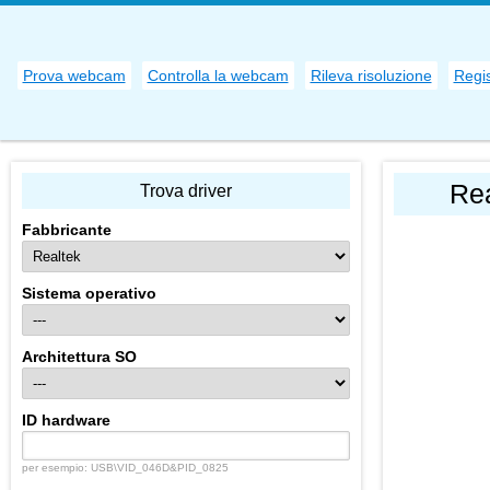
Prova webcam
Controlla la webcam
Rileva risoluzione
Regi
Rea
Trova driver
Fabbricante
Sistema operativo
Architettura SO
ID hardware
per esempio: USB\VID_046D&PID_0825