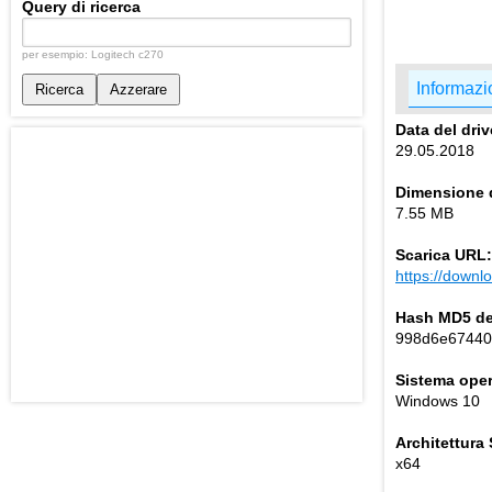
Query di ricerca
per esempio: Logitech c270
Informazio
Ricerca
Azzerare
Data del driv
29.05.2018
Dimensione d
7.55 MB
Scarica URL:
https://down
Hash MD5 del
998d6e67440
Sistema oper
Windows 10
Architettura
x64