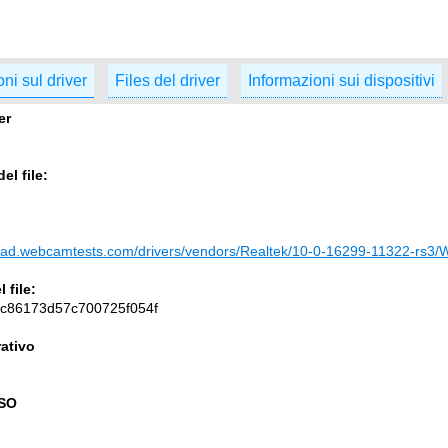
ni sul driver
Files del driver
Informazioni sui dispositivi
er
el file:
load.webcamtests.com/drivers/vendors/Realtek/10-0-16299-11322-rs3/
 file:
c86173d57c700725f054f
ativo
 SO